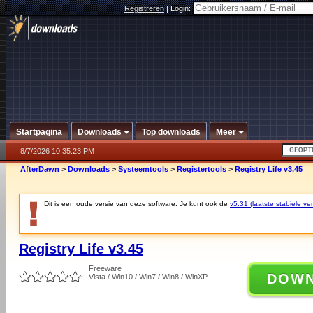
Registreren
|
Login:
Startpagina
Downloads
Top downloads
Meer
8/7/2026 10:35:23 PM
AfterDawn
>
Downloads
>
Systeemtools
>
Registertools
>
Registry Life v3.45
Dit is een oude versie van deze software. Je kunt ook de
v5.31 (laatste stabiele ver
Registry Life v3.45
Freeware
DOW
Vista / Win10 / Win7 / Win8 / WinXP