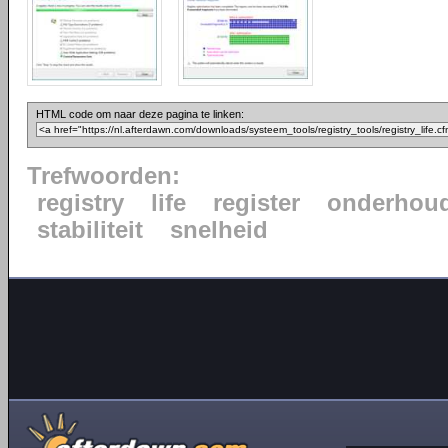
HTML code om naar deze pagina te linken:
Trefwoorden:
registry
life
register
onderhou
stabiliteit
snelheid