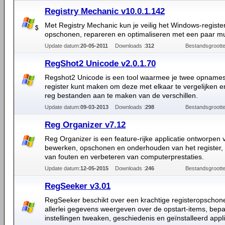
Registry Mechanic v10.0.1.142
Met Registry Mechanic kun je veilig het Windows-registe
opschonen, repareren en optimaliseren met een paar mu
Update datum:
20-05-2011
Downloads :
312
Bestandsgrootte
RegShot2 Unicode v2.0.1.70
Regshot2 Unicode is een tool waarmee je twee opnames
register kunt maken om deze met elkaar te vergelijken en
reg bestanden aan te maken van de verschillen.
Update datum:
09-03-2013
Downloads :
298
Bestandsgrootte
Reg Organizer v7.12
Reg Organizer is een feature-rijke applicatie ontworpen 
bewerken, opschonen en onderhouden van het register, 
van fouten en verbeteren van computerprestaties.
Update datum:
12-05-2015
Downloads :
246
Bestandsgrootte
RegSeeker v3.01
RegSeeker beschikt over een krachtige registeropschon
allerlei gegevens weergeven over de opstart-items, bep
instellingen tweaken, geschiedenis en geïnstalleerd appli