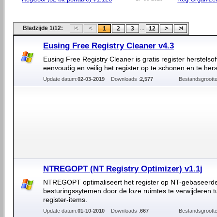
Bladzijde 1/12:
...
1
2
3
12
Eusing Free Registry Cleaner v4.3
Eusing Free Registry Cleaner is gratis register herstels
eenvoudig en veilig het register op te schonen en te hers
Update datum:
02-03-2019
Downloads :
2,577
Bestandsgrootte
NTREGOPT (NT Registry Optimizer) v1.1j
NTREGOPT optimaliseert het register op NT-gebaseer
besturingssytemen door de loze ruimtes te verwijderen 
register-items.
Update datum:
01-10-2010
Downloads :
667
Bestandsgrootte