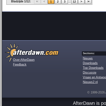
Bladzijde 1/12:
...
1
2
3
12
Sections:
Nieuws
Over AfterDawn
Downloads
Feedback
Top Downloads
Discussie
Vraag en Antwoo
Nieuws2.nl
© 1999-2026
AfterDawn is p