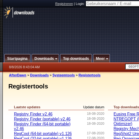
Registreren
|
Login:
Startpagina
Downloads
Top downloads
Meer
8/8/2026 8:43:04 AM
AfterDawn
>
Downloads
>
Systeemtools
>
Registertools
Registertools
Laatste updates
Update datum
Top download
Registry Finder v2.46
18-08-2020
Eusing Free R
Registry Finder (portable) v2.46
18-08-2020
NTREGOPT (N
Optimizer)
Registry Finder (64-bit portable)
18-08-2020
v2.46
Registry Mec
RegCool (64-bit portable) v1.126
17-08-2020
RegShot2 Uni
RegCool (32-bit portable) v1.126
17-08-2020
Reg Organize