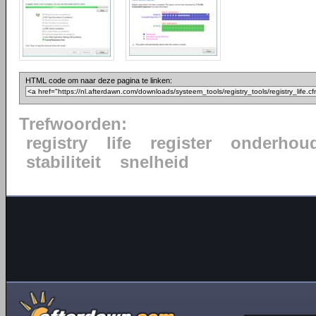
HTML code om naar deze pagina te linken:
Trefwoorden:
registry
life
register
onderhou
stabiliteit
snelheid