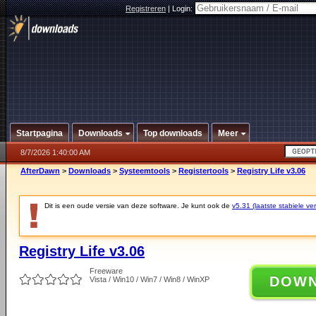
Registreren
|
Login:
Startpagina
Downloads
Top downloads
Meer
8/7/2026 1:40:00 AM
AfterDawn
>
Downloads
>
Systeemtools
>
Registertools
>
Registry Life v3.06
Dit is een oude versie van deze software. Je kunt ook de
v5.31 (laatste stabiele ver
Registry Life v3.06
Freeware
DOW
Vista / Win10 / Win7 / Win8 / WinXP