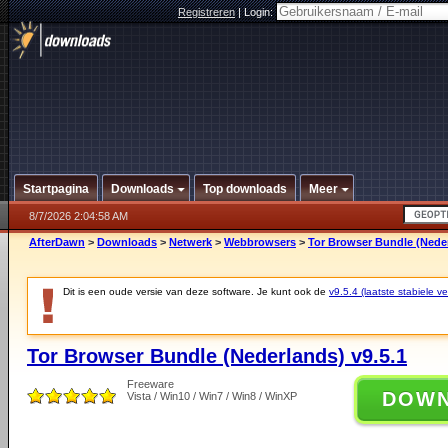
Registreren
|
Login:
Startpagina
Downloads
Top downloads
Meer
8/7/2026 2:04:58 AM
AfterDawn
>
Downloads
>
Netwerk
>
Webbrowsers
>
Tor Browser Bundle (Neder
Dit is een oude versie van deze software. Je kunt ook de
v9.5.4 (laatste stabiele ve
Tor Browser Bundle (Nederlands) v9.5.1
Freeware
DOW
Vista / Win10 / Win7 / Win8 / WinXP