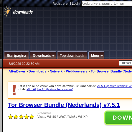
Registreren
|
Login:
Startpagina
Downloads
Top downloads
Meer
8/9/2026 10:22:30 AM
AfterDawn
>
Downloads
>
Netwerk
>
Webbrowsers
>
Tor Browser Bundle (Neder
Dit is een oude versie van deze software. Je kunt ook de
v9.5.4 (laatste stabiele ve
of de
v8.0 Alpha 10 (laatste beta versie)
.
Tor Browser Bundle (Nederlands) v7.5.1
Freeware
DOW
Vista / Win10 / Win7 / Win8 / WinXP