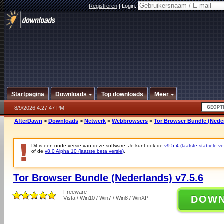
Registreren
|
Login:
Startpagina
Downloads
Top downloads
Meer
8/9/2026 4:27:47 PM
AfterDawn
>
Downloads
>
Netwerk
>
Webbrowsers
>
Tor Browser Bundle (Neder
Dit is een oude versie van deze software. Je kunt ook de
v9.5.4 (laatste stabiele ve
of de
v8.0 Alpha 10 (laatste beta versie)
.
Tor Browser Bundle (Nederlands) v7.5.6
Freeware
DOW
Vista / Win10 / Win7 / Win8 / WinXP