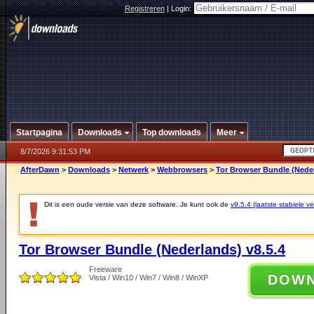
Registreren
|
Login:
Startpagina
Downloads
Top downloads
Meer
8/7/2026 9:31:53 PM
AfterDawn
>
Downloads
>
Netwerk
>
Webbrowsers
>
Tor Browser Bundle (Neder
Dit is een oude versie van deze software. Je kunt ook de
v9.5.4 (laatste stabiele ve
Tor Browser Bundle (Nederlands) v8.5.4
Freeware
DOW
Vista / Win10 / Win7 / Win8 / WinXP