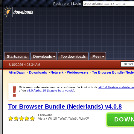
Registreren
|
Login:
Startpagina
Downloads
Top downloads
Meer
8/10/2026 4:03:34 AM
AfterDawn
>
Downloads
>
Netwerk
>
Webbrowsers
>
Tor Browser Bundle (Neder
Dit is een oude versie van deze software. Je kunt ook de
v9.5.4 (laatste stabiele ve
of de
v8.0 Alpha 10 (laatste beta versie)
.
Tor Browser Bundle (Nederlands) v4.0.8
Freeware
DOW
Vista / Win10 / Win7 / Win8 / WinXP