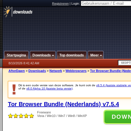
Registreren
|
Login:
Startpagina
Downloads
Top downloads
Meer
8/10/2026 8:41:42 AM
AfterDawn
>
Downloads
>
Netwerk
>
Webbrowsers
>
Tor Browser Bundle (Neder
Dit is een oude versie van deze software. Je kunt ook de
v9.5.4 (laatste stabiele ve
of de
v8.0 Alpha 10 (laatste beta versie)
.
Tor Browser Bundle (Nederlands) v7.5.4
Freeware
DOW
Vista / Win10 / Win7 / Win8 / WinXP