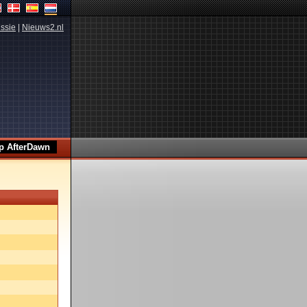
ssie
|
Nieuws2.nl