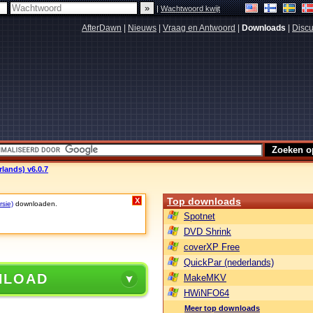
|
Wachtwoord kwijt
AfterDawn
|
Nieuws
|
Vraag en Antwoord
|
Downloads
|
Discu
lands) v6.0.7
Top downloads
X
rsie)
downloaden.
Spotnet
DVD Shrink
coverXP Free
QuickPar (nederlands)
NLOAD
MakeMKV
HWiNFO64
Meer top downloads