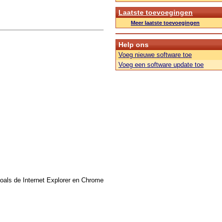
Laatste toevoegingen
Meer laatste toevoegingen
Help ons
Voeg nieuwe software toe
Voeg een software update toe
zoals de Internet Explorer en Chrome