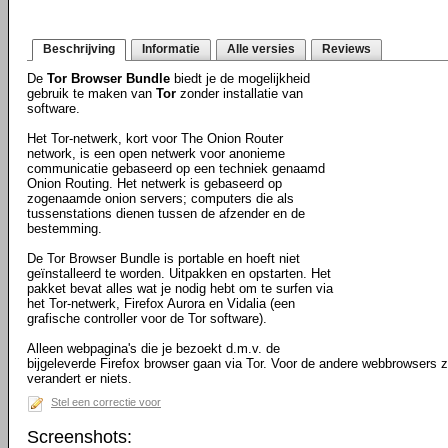
Beschrijving
Informatie
Alle versies
Reviews
De
Tor Browser Bundle
biedt je de mogelijkheid
gebruik te maken van
Tor
zonder installatie van
software.
Het Tor-netwerk, kort voor The Onion Router
network, is een open netwerk voor anonieme
communicatie gebaseerd op een techniek genaamd
Onion Routing. Het netwerk is gebaseerd op
zogenaamde onion servers; computers die als
tussenstations dienen tussen de afzender en de
bestemming.
De Tor Browser Bundle is portable en hoeft niet
geïnstalleerd te worden. Uitpakken en opstarten. Het
pakket bevat alles wat je nodig hebt om te surfen via
het Tor-netwerk, Firefox Aurora en Vidalia (een
grafische controller voor de Tor software).
Alleen webpagina's die je bezoekt d.m.v. de
bijgeleverde Firefox browser gaan via Tor. Voor de andere webbrowsers 
verandert er niets.
Stel een correctie voor
Screenshots: