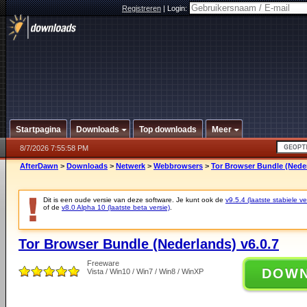
Registreren
|
Login:
Startpagina
Downloads
Top downloads
Meer
8/7/2026 7:55:58 PM
AfterDawn
>
Downloads
>
Netwerk
>
Webbrowsers
>
Tor Browser Bundle (Neder
Dit is een oude versie van deze software. Je kunt ook de
v9.5.4 (laatste stabiele ve
of de
v8.0 Alpha 10 (laatste beta versie)
.
Tor Browser Bundle (Nederlands) v6.0.7
Freeware
DOW
Vista / Win10 / Win7 / Win8 / WinXP