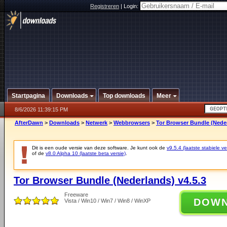
Registreren
|
Login:
Startpagina
Downloads
Top downloads
Meer
8/6/2026 11:39:15 PM
AfterDawn
>
Downloads
>
Netwerk
>
Webbrowsers
>
Tor Browser Bundle (Neder
Dit is een oude versie van deze software. Je kunt ook de
v9.5.4 (laatste stabiele ve
of de
v8.0 Alpha 10 (laatste beta versie)
.
Tor Browser Bundle (Nederlands) v4.5.3
Freeware
DOW
Vista / Win10 / Win7 / Win8 / WinXP