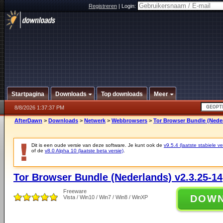
Registreren
|
Login:
Startpagina
Downloads
Top downloads
Meer
8/8/2026 1:37:37 PM
AfterDawn
>
Downloads
>
Netwerk
>
Webbrowsers
>
Tor Browser Bundle (Neder
Dit is een oude versie van deze software. Je kunt ook de
v9.5.4 (laatste stabiele ve
of de
v8.0 Alpha 10 (laatste beta versie)
.
Tor Browser Bundle (Nederlands) v2.3.25-14
Freeware
DOW
Vista / Win10 / Win7 / Win8 / WinXP