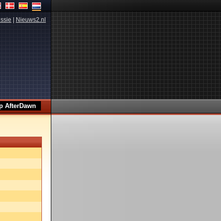
ssie
|
Nieuws2.nl