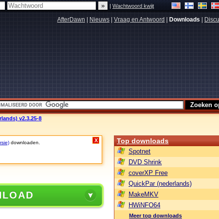
|
Wachtwoord kwijt
AfterDawn
|
Nieuws
|
Vraag en Antwoord
|
Downloads
|
Discu
lands) v2.3.25-8
Top downloads
X
rsie)
downloaden.
Spotnet
DVD Shrink
coverXP Free
QuickPar (nederlands)
NLOAD
MakeMKV
HWiNFO64
Meer top downloads