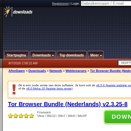
Registreren
|
Login:
Startpagina
Downloads
Top downloads
Meer
8/7/2026 2:58:22 AM
AfterDawn
>
Downloads
>
Netwerk
>
Webbrowsers
>
Tor Browser Bundle (Neder
Dit is een oude versie van deze software. Je kunt ook de
v9.5.4 (laatste stabiele ve
of de
v8.0 Alpha 10 (laatste beta versie)
.
Tor Browser Bundle (Nederlands) v2.3.25-8
Freeware
DOW
Vista / Win10 / Win7 / Win8 / WinXP