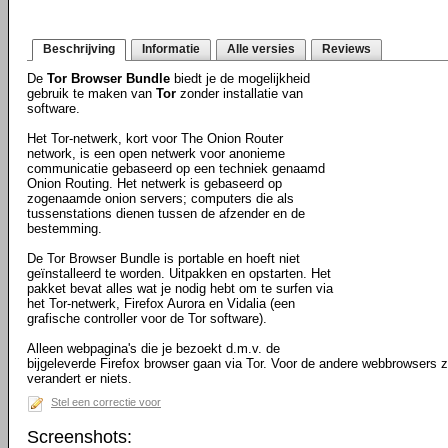
Beschrijving
Informatie
Alle versies
Reviews
De
Tor Browser Bundle
biedt je de mogelijkheid
gebruik te maken van
Tor
zonder installatie van
software.
Het Tor-netwerk, kort voor The Onion Router
network, is een open netwerk voor anonieme
communicatie gebaseerd op een techniek genaamd
Onion Routing. Het netwerk is gebaseerd op
zogenaamde onion servers; computers die als
tussenstations dienen tussen de afzender en de
bestemming.
De Tor Browser Bundle is portable en hoeft niet
geïnstalleerd te worden. Uitpakken en opstarten. Het
pakket bevat alles wat je nodig hebt om te surfen via
het Tor-netwerk, Firefox Aurora en Vidalia (een
grafische controller voor de Tor software).
Alleen webpagina's die je bezoekt d.m.v. de
bijgeleverde Firefox browser gaan via Tor. Voor de andere webbrowsers 
verandert er niets.
Stel een correctie voor
Screenshots: