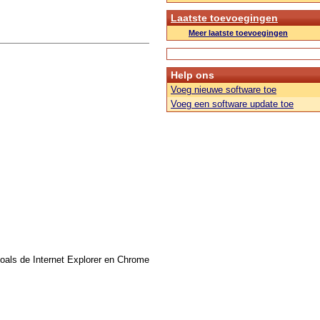
Laatste toevoegingen
Meer laatste toevoegingen
Help ons
Voeg nieuwe software toe
Voeg een software update toe
zoals de Internet Explorer en Chrome