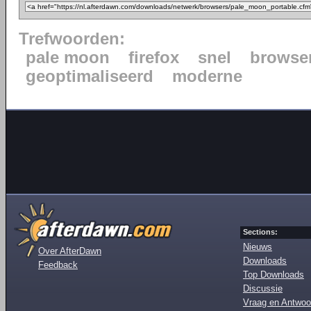
Trefwoorden:
pale moon
firefox
snel
browse
geoptimaliseerd
moderne
Sections:
Nieuws
Over AfterDawn
Downloads
Feedback
Top Downloads
Discussie
Vraag en Antwoo