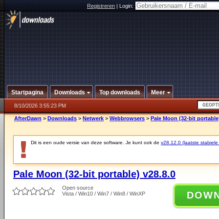
Registreren
|
Login:
Startpagina
Downloads
Top downloads
Meer
8/10/2026 3:55:23 PM
AfterDawn
>
Downloads
>
Netwerk
>
Webbrowsers
>
Pale Moon (32-bit portable
Dit is een oude versie van deze software. Je kunt ook de
v28.12.0 (laatste stabiele
Pale Moon (32-bit portable) v28.8.0
Open source
DOW
Vista / Win10 / Win7 / Win8 / WinXP