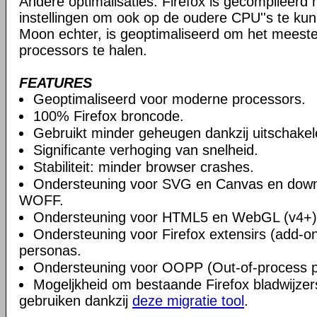
Andere optimalisaties: Firefox is gecompileerd
instellingen om ook op de oudere CPU''s te kun
Moon echter, is geoptimaliseerd om het meest
processors te halen.
FEATURES
Geoptimaliseerd voor moderne processors.
100% Firefox broncode.
Gebruikt minder geheugen dankzij uitschake
Significante verhoging van snelheid.
Stabiliteit: minder browser crashes.
Ondersteuning voor SVG en Canvas en downlo
WOFF.
Ondersteuning voor HTML5 en WebGL (v4+)
Ondersteuning voor Firefox extensirs (add-on
personas.
Ondersteuning voor OOPP (Out-of-process pl
Mogeljkheid om bestaande Firefox bladwijzers
gebruiken dankzij
deze migratie tool
.