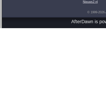
Nieuws2.nl
© 1999-2026
AfterDawn is p