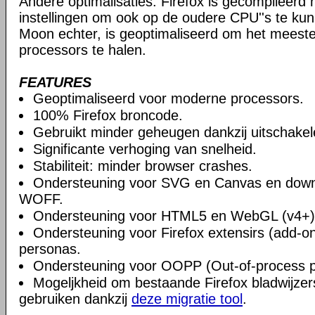
Andere optimalisaties: Firefox is gecompileerd
instellingen om ook op de oudere CPU''s te kun
Moon echter, is geoptimaliseerd om het meest
processors te halen.
FEATURES
Geoptimaliseerd voor moderne processors.
100% Firefox broncode.
Gebruikt minder geheugen dankzij uitschake
Significante verhoging van snelheid.
Stabiliteit: minder browser crashes.
Ondersteuning voor SVG en Canvas en downlo
WOFF.
Ondersteuning voor HTML5 en WebGL (v4+)
Ondersteuning voor Firefox extensirs (add-on
personas.
Ondersteuning voor OOPP (Out-of-process pl
Mogeljkheid om bestaande Firefox bladwijzers
gebruiken dankzij
deze migratie tool
.