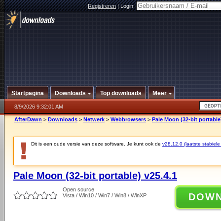
Registreren
|
Login:
Startpagina
Downloads
Top downloads
Meer
8/9/2026 9:32:01 AM
AfterDawn
>
Downloads
>
Netwerk
>
Webbrowsers
>
Pale Moon (32-bit portable
Dit is een oude versie van deze software. Je kunt ook de
v28.12.0 (laatste stabiele
Pale Moon (32-bit portable) v25.4.1
Open source
DOW
Vista / Win10 / Win7 / Win8 / WinXP