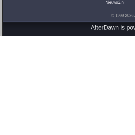
Nieuws2.nl
© 1999-2026
AfterDawn is p