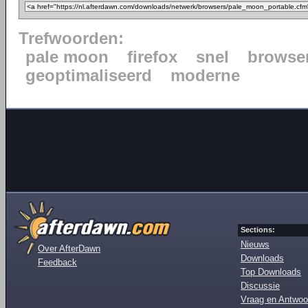
Trefwoorden:
pale moon
firefox
snel
browse
geoptimaliseerd
moderne
Sections:
Nieuws
Over AfterDawn
Downloads
Feedback
Top Downloads
Discussie
Vraag en Antwoo