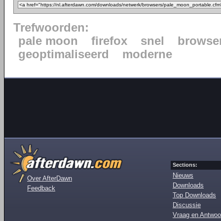
Trefwoorden:
pale moon
firefox
snel
browse
geoptimaliseerd
moderne
Sections:
Nieuws
Over AfterDawn
Downloads
Feedback
Top Downloads
Discussie
Vraag en Antwoo