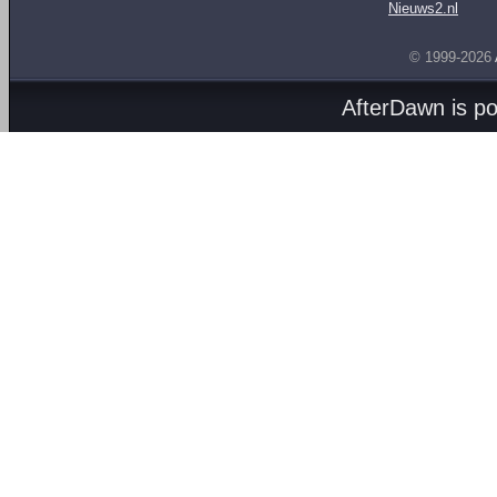
Nieuws2.nl
© 1999-2026
AfterDawn is p