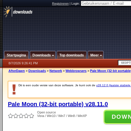
Registreren
|
Login:
Startpagina
Downloads
Top downloads
Meer
8/7/2026 9:26:41 PM
AfterDawn
>
Downloads
>
Netwerk
>
Webbrowsers
>
Pale Moon (32-bit portable
Dit is een oude versie van deze software. Je kunt ook de
v28.12.0 (laatste stabiele
Pale Moon (32-bit portable) v28.11.0
Open source
DOW
Vista / Win10 / Win7 / Win8 / WinXP