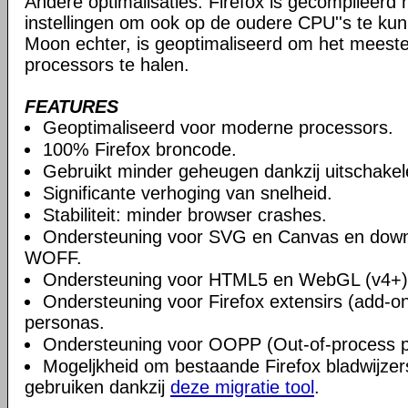
Andere optimalisaties: Firefox is gecompileerd
instellingen om ook op de oudere CPU''s te kun
Moon echter, is geoptimaliseerd om het meest
processors te halen.
FEATURES
Geoptimaliseerd voor moderne processors.
100% Firefox broncode.
Gebruikt minder geheugen dankzij uitschake
Significante verhoging van snelheid.
Stabiliteit: minder browser crashes.
Ondersteuning voor SVG en Canvas en downlo
WOFF.
Ondersteuning voor HTML5 en WebGL (v4+)
Ondersteuning voor Firefox extensirs (add-on
personas.
Ondersteuning voor OOPP (Out-of-process pl
Mogeljkheid om bestaande Firefox bladwijzers
gebruiken dankzij
deze migratie tool
.