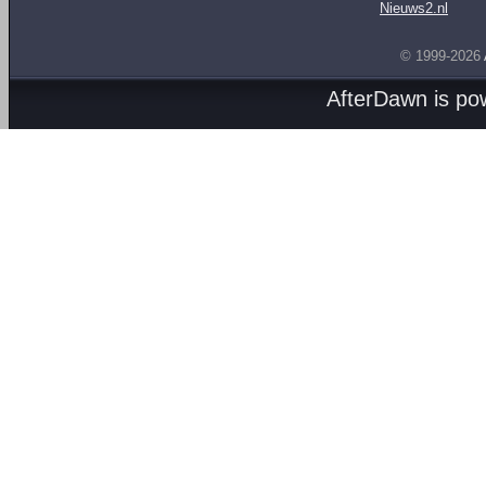
Nieuws2.nl
© 1999-2026
AfterDawn is p