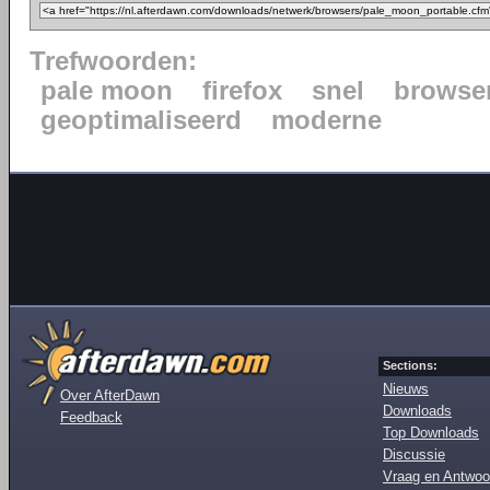
Trefwoorden:
pale moon
firefox
snel
browse
geoptimaliseerd
moderne
Sections:
Nieuws
Over AfterDawn
Downloads
Feedback
Top Downloads
Discussie
Vraag en Antwoo