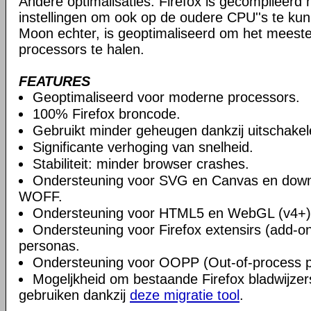
Andere optimalisaties: Firefox is gecompileerd
instellingen om ook op de oudere CPU''s te kun
Moon echter, is geoptimaliseerd om het meest
processors te halen.
FEATURES
Geoptimaliseerd voor moderne processors.
100% Firefox broncode.
Gebruikt minder geheugen dankzij uitschake
Significante verhoging van snelheid.
Stabiliteit: minder browser crashes.
Ondersteuning voor SVG en Canvas en downlo
WOFF.
Ondersteuning voor HTML5 en WebGL (v4+)
Ondersteuning voor Firefox extensirs (add-on
personas.
Ondersteuning voor OOPP (Out-of-process pl
Mogeljkheid om bestaande Firefox bladwijzers
gebruiken dankzij
deze migratie tool
.