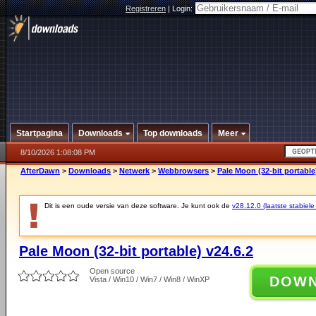
Registreren
|
Login:
Startpagina
Downloads
Top downloads
Meer
8/10/2026 1:08:08 PM
AfterDawn
>
Downloads
>
Netwerk
>
Webbrowsers
>
Pale Moon (32-bit portable
Dit is een oude versie van deze software. Je kunt ook de
v28.12.0 (laatste stabiele
Pale Moon (32-bit portable) v24.6.2
Open source
DOW
Vista / Win10 / Win7 / Win8 / WinXP