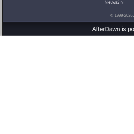
Nieuws2.nl
© 1999-2026
AfterDawn is p