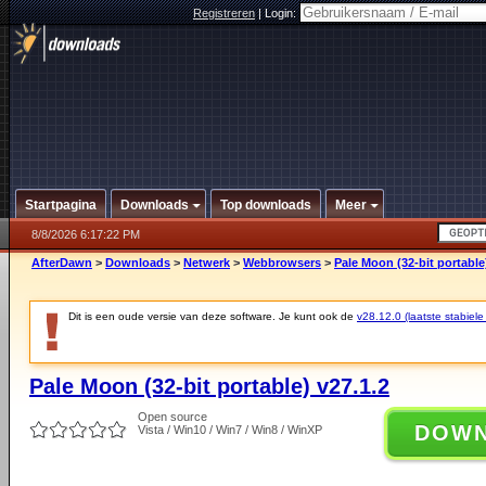
Registreren
|
Login:
Startpagina
Downloads
Top downloads
Meer
8/8/2026 6:17:22 PM
AfterDawn
>
Downloads
>
Netwerk
>
Webbrowsers
>
Pale Moon (32-bit portable
Dit is een oude versie van deze software. Je kunt ook de
v28.12.0 (laatste stabiele
Pale Moon (32-bit portable) v27.1.2
Open source
DOW
Vista / Win10 / Win7 / Win8 / WinXP