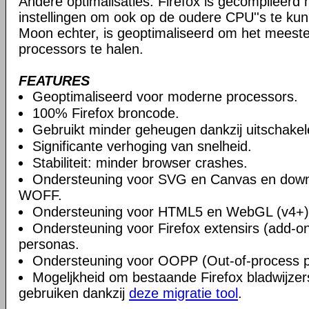
Andere optimalisaties: Firefox is gecompileerd
instellingen om ook op de oudere CPU''s te kun
Moon echter, is geoptimaliseerd om het meest
processors te halen.
FEATURES
Geoptimaliseerd voor moderne processors.
100% Firefox broncode.
Gebruikt minder geheugen dankzij uitschake
Significante verhoging van snelheid.
Stabiliteit: minder browser crashes.
Ondersteuning voor SVG en Canvas en downlo
WOFF.
Ondersteuning voor HTML5 en WebGL (v4+)
Ondersteuning voor Firefox extensirs (add-on
personas.
Ondersteuning voor OOPP (Out-of-process pl
Mogeljkheid om bestaande Firefox bladwijzers
gebruiken dankzij
deze migratie tool
.