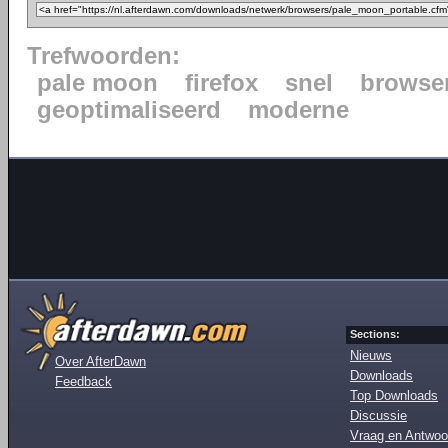
Trefwoorden:
pale moon
firefox
snel
browse
geoptimaliseerd
moderne
Sections:
Nieuws
Over AfterDawn
Downloads
Feedback
Top Downloads
Discussie
Vraag en Antwoo