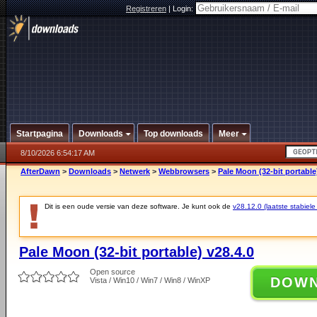
Registreren
|
Login:
Startpagina
Downloads
Top downloads
Meer
8/10/2026 6:54:17 AM
AfterDawn
>
Downloads
>
Netwerk
>
Webbrowsers
>
Pale Moon (32-bit portable
Dit is een oude versie van deze software. Je kunt ook de
v28.12.0 (laatste stabiele
Pale Moon (32-bit portable) v28.4.0
Open source
DOW
Vista / Win10 / Win7 / Win8 / WinXP