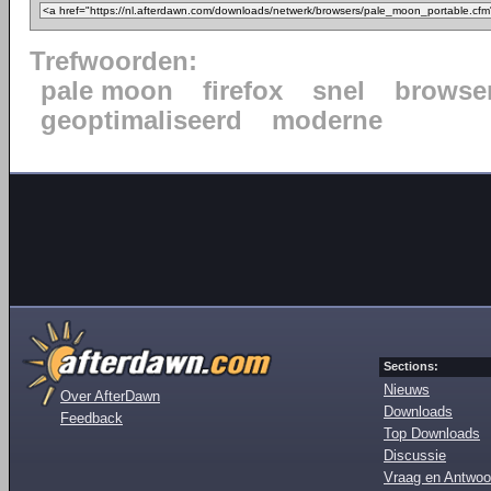
Trefwoorden:
pale moon
firefox
snel
browse
geoptimaliseerd
moderne
Sections:
Nieuws
Over AfterDawn
Downloads
Feedback
Top Downloads
Discussie
Vraag en Antwoo