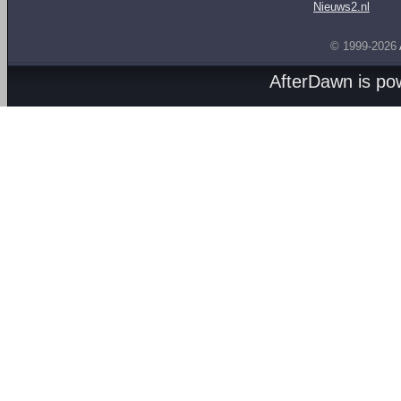
Nieuws2.nl
© 1999-2026
AfterDawn is p