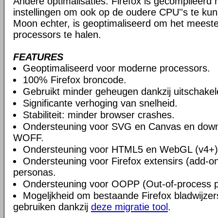
Andere optimalisaties: Firefox is gecompileerd
instellingen om ook op de oudere CPU''s te kun
Moon echter, is geoptimaliseerd om het meest
processors te halen.
FEATURES
Geoptimaliseerd voor moderne processors.
100% Firefox broncode.
Gebruikt minder geheugen dankzij uitschake
Significante verhoging van snelheid.
Stabiliteit: minder browser crashes.
Ondersteuning voor SVG en Canvas en downlo
WOFF.
Ondersteuning voor HTML5 en WebGL (v4+)
Ondersteuning voor Firefox extensirs (add-on
personas.
Ondersteuning voor OOPP (Out-of-process pl
Mogeljkheid om bestaande Firefox bladwijzers
gebruiken dankzij
deze migratie tool
.