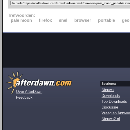
Trefwoorden:
pale moon
firefox
snel
browser
portable
geo
Sections:
Nieuws
Over AfterDawn
Downloads
Feedback
Top Downloads
Discussie
Vraag en Antwoo
Nieuws2.nl