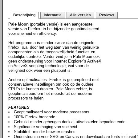
Beschrijving
Informatie
Alle versies
Reviews
Pale Moon
(portable versie) is een aangepaste
versie van Firefox, in het bijzonder geoptimaliseerd
voor snelheid en efficiency.
Het programma is minder zwaar dan de originele
firefox, o.a. door het weglaten van weinig gebruikte
componenten als de toegankelijkheid functies en
ouderlijke controle. Verder vind je in Pale Moon ook
geen ondersteuning voor Internet Explorer''s ActiveX
en ActiveX scripting technologie, wat voor de
veiligheid ook weer een pluspunt is.
Andere optimalisaties: Firefox is gecompileerd met
conservatieve instellingen om ook op de oudere
CPU''s te kunnen draaien. Pale Moon echter, is
geoptimaliseerd om het meeste uit de moderne
processors te halen.
FEATURES
Geoptimaliseerd voor moderne processors.
100% Firefox broncode.
Gebruikt minder geheugen dankzij uitschakelen bepaalde code.
Significante verhoging van snelheid.
Stabiliteit: minder browser crashes.
Ondersteuning voor SVG en Canvas en downloadbare fonts inclusie