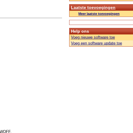
Laatste toevoegingen
Meer laatste toevoegingen
Help ons
Voeg nieuwe software toe
Voeg een software update toe
f WOFF.