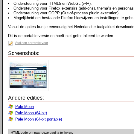
Ondersteuning voor HTML5 en WebGL (v4+).
Ondersteuning voor Firefox extensirs (add-ons), thema''s en personas
Ondersteuning voor OOPP (Out-of-process plugin execution)
Mogeljkheid om bestaande Firefox bladwijzers en instellingen te gebr
Vanuit de opties kun je eenvoudig het Nederlandse taalpakket downloaden
Dit is de portable versie en hoeft niet geïnstalleerd te worden.
Stel een correctie voor
Screenshots:
Andere edities:
Pale Moon
Pale Moon (64-bit)
Pale Moon (64-bit portable)
HTML code om naar deze pagina te linken: