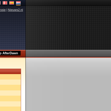
ssie
|
Nieuws2.nl