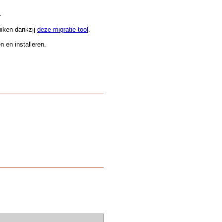
.
uiken dankzij
deze migratie tool
.
 en installeren.