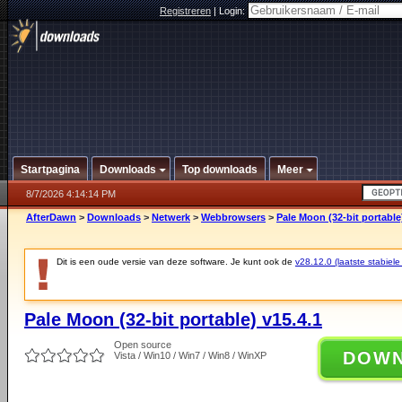
Registreren
|
Login:
Startpagina
Downloads
Top downloads
Meer
8/7/2026 4:14:14 PM
AfterDawn
>
Downloads
>
Netwerk
>
Webbrowsers
>
Pale Moon (32-bit portable
Dit is een oude versie van deze software. Je kunt ook de
v28.12.0 (laatste stabiele
Pale Moon (32-bit portable) v15.4.1
Open source
DOW
Vista / Win10 / Win7 / Win8 / WinXP