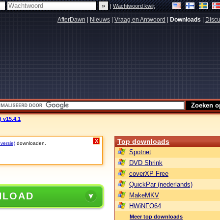
|
Wachtwoord kwijt
AfterDawn
|
Nieuws
|
Vraag en Antwoord
|
Downloads
|
Discu
) v15.4.1
Top downloads
X
 versie)
downloaden.
Spotnet
DVD Shrink
coverXP Free
QuickPar (nederlands)
NLOAD
MakeMKV
HWiNFO64
Meer top downloads