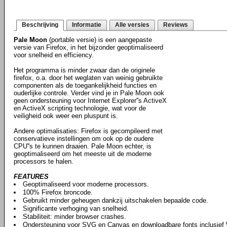
Beschrijving
Informatie
Alle versies
Reviews
Pale Moon
(portable versie) is een aangepaste
versie van Firefox, in het bijzonder geoptimaliseerd
voor snelheid en efficiency.
Het programma is minder zwaar dan de originele
firefox, o.a. door het weglaten van weinig gebruikte
componenten als de toegankelijkheid functies en
ouderlijke controle. Verder vind je in Pale Moon ook
geen ondersteuning voor Internet Explorer''s ActiveX
en ActiveX scripting technologie, wat voor de
veiligheid ook weer een pluspunt is.
Andere optimalisaties: Firefox is gecompileerd met
conservatieve instellingen om ook op de oudere
CPU''s te kunnen draaien. Pale Moon echter, is
geoptimaliseerd om het meeste uit de moderne
processors te halen.
FEATURES
Geoptimaliseerd voor moderne processors.
100% Firefox broncode.
Gebruikt minder geheugen dankzij uitschakelen bepaalde code.
Significante verhoging van snelheid.
Stabiliteit: minder browser crashes.
Ondersteuning voor SVG en Canvas en downloadbare fonts inclusie