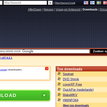
|
Wachtwoord kwijt
AfterDawn
|
Nieuws
|
Vraag en Antwoord
|
Downloads
|
Discu
 v27.4.2.1
Top downloads
X
 versie)
downloaden.
Spotnet
DVD Shrink
coverXP Free
QuickPar (nederlands)
NLOAD
MakeMKV
HWiNFO64
Meer top downloads