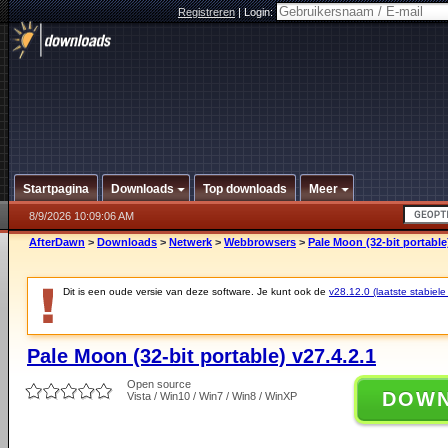
Registreren
|
Login:
Startpagina
Downloads
Top downloads
Meer
8/9/2026 10:09:06 AM
AfterDawn
>
Downloads
>
Netwerk
>
Webbrowsers
>
Pale Moon (32-bit portable)
Dit is een oude versie van deze software. Je kunt ook de
v28.12.0 (laatste stabiele
Pale Moon (32-bit portable) v27.4.2.1
Open source
DOW
Vista / Win10 / Win7 / Win8 / WinXP