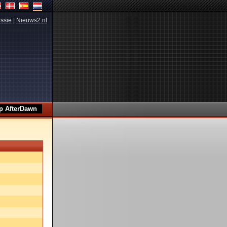
ssie
|
Nieuws2.nl