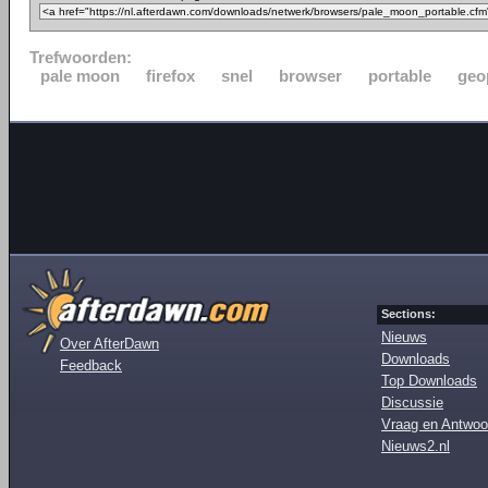
Trefwoorden:
pale moon
firefox
snel
browser
portable
geo
Sections:
Nieuws
Over AfterDawn
Downloads
Feedback
Top Downloads
Discussie
Vraag en Antwoo
Nieuws2.nl