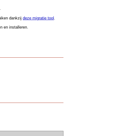
.
uiken dankzij
deze migratie tool
.
 en installeren.