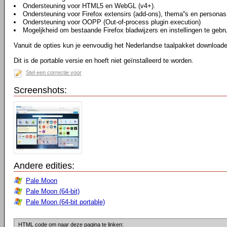
Ondersteuning voor HTML5 en WebGL (v4+).
Ondersteuning voor Firefox extensirs (add-ons), thema''s en personas
Ondersteuning voor OOPP (Out-of-process plugin execution)
Mogeljkheid om bestaande Firefox bladwijzers en instellingen te gebr
Vanuit de opties kun je eenvoudig het Nederlandse taalpakket downloaden
Dit is de portable versie en hoeft niet geïnstalleerd te worden.
Stel een correctie voor
Screenshots:
Andere edities:
Pale Moon
Pale Moon (64-bit)
Pale Moon (64-bit portable)
HTML code om naar deze pagina te linken: