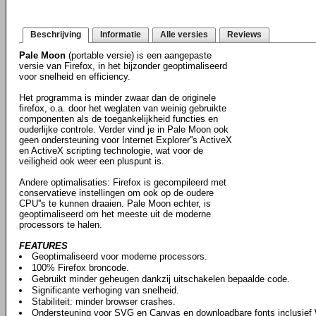
Beschrijving
Informatie
Alle versies
Reviews
Pale Moon
(portable versie) is een aangepaste
versie van Firefox, in het bijzonder geoptimaliseerd
voor snelheid en efficiency.
Het programma is minder zwaar dan de originele
firefox, o.a. door het weglaten van weinig gebruikte
componenten als de toegankelijkheid functies en
ouderlijke controle. Verder vind je in Pale Moon ook
geen ondersteuning voor Internet Explorer''s ActiveX
en ActiveX scripting technologie, wat voor de
veiligheid ook weer een pluspunt is.
Andere optimalisaties: Firefox is gecompileerd met
conservatieve instellingen om ook op de oudere
CPU''s te kunnen draaien. Pale Moon echter, is
geoptimaliseerd om het meeste uit de moderne
processors te halen.
FEATURES
Geoptimaliseerd voor moderne processors.
100% Firefox broncode.
Gebruikt minder geheugen dankzij uitschakelen bepaalde code.
Significante verhoging van snelheid.
Stabiliteit: minder browser crashes.
Ondersteuning voor SVG en Canvas en downloadbare fonts inclusie