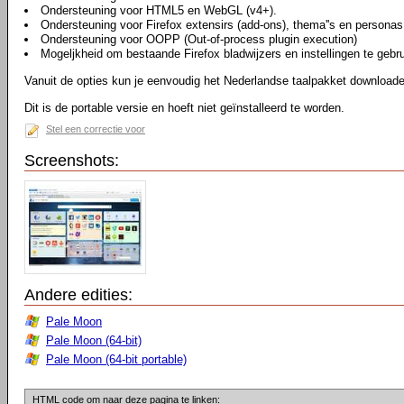
Ondersteuning voor HTML5 en WebGL (v4+).
Ondersteuning voor Firefox extensirs (add-ons), thema''s en personas
Ondersteuning voor OOPP (Out-of-process plugin execution)
Mogeljkheid om bestaande Firefox bladwijzers en instellingen te gebr
Vanuit de opties kun je eenvoudig het Nederlandse taalpakket downloaden
Dit is de portable versie en hoeft niet geïnstalleerd te worden.
Stel een correctie voor
Screenshots:
Andere edities:
Pale Moon
Pale Moon (64-bit)
Pale Moon (64-bit portable)
HTML code om naar deze pagina te linken: