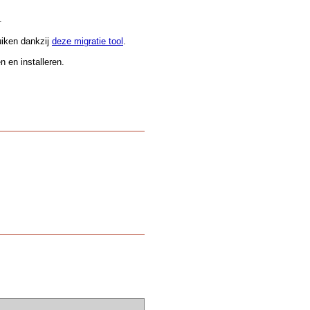
.
uiken dankzij
deze migratie tool
.
 en installeren.