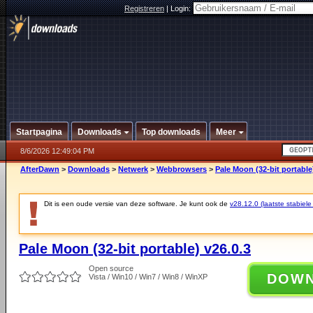
Registreren
|
Login:
Startpagina
Downloads
Top downloads
Meer
8/6/2026 12:49:04 PM
AfterDawn
>
Downloads
>
Netwerk
>
Webbrowsers
>
Pale Moon (32-bit portable
Dit is een oude versie van deze software. Je kunt ook de
v28.12.0 (laatste stabiele
Pale Moon (32-bit portable) v26.0.3
Open source
DOW
Vista / Win10 / Win7 / Win8 / WinXP