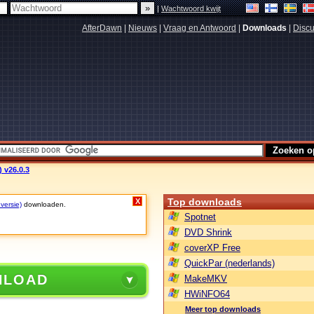
|
Wachtwoord kwijt
AfterDawn
|
Nieuws
|
Vraag en Antwoord
|
Downloads
|
Discu
) v26.0.3
Top downloads
X
 versie)
downloaden.
Spotnet
DVD Shrink
coverXP Free
QuickPar (nederlands)
NLOAD
MakeMKV
HWiNFO64
Meer top downloads