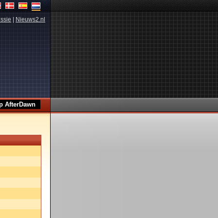
ssie
|
Nieuws2.nl