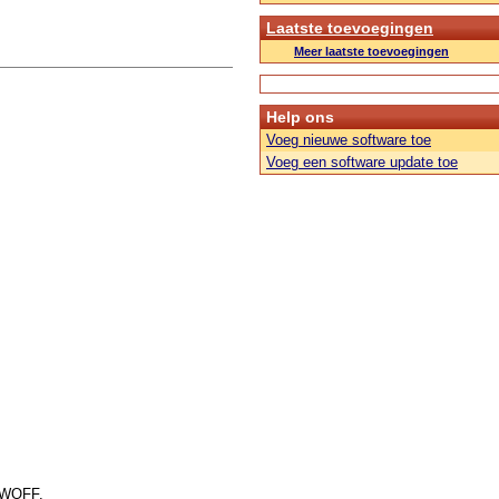
Laatste toevoegingen
Meer laatste toevoegingen
Help ons
Voeg nieuwe software toe
Voeg een software update toe
f WOFF.