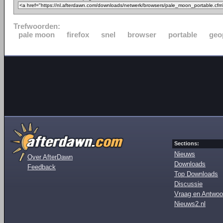
Trefwoorden:
pale moon
firefox
snel
browser
portable
geo
Sections:
Nieuws
Over AfterDawn
Downloads
Feedback
Top Downloads
Discussie
Vraag en Antwoo
Nieuws2.nl