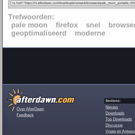
Trefwoorden:
pale moon
firefox
snel
browse
geoptimaliseerd
moderne
Sections:
Nieuws
Over AfterDawn
Downloads
Feedback
Top Downloads
Discussie
Vraag en Antwoo