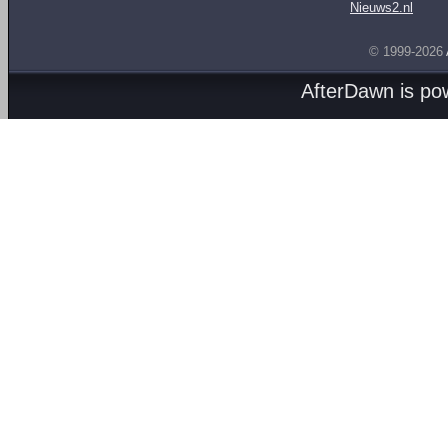
Nieuws2.nl
© 1999-2026
AfterDawn is p