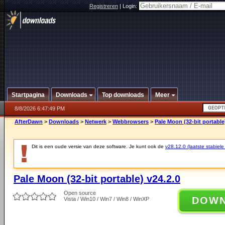
Registreren
|
Login:
Startpagina
Downloads
Top downloads
Meer
8/8/2026 6:47:49 PM
AfterDawn
>
Downloads
>
Netwerk
>
Webbrowsers
>
Pale Moon (32-bit portable
Dit is een oude versie van deze software. Je kunt ook de
v28.12.0 (laatste stabiele
Pale Moon (32-bit portable) v24.2.0
Open source
DOW
Vista / Win10 / Win7 / Win8 / WinXP