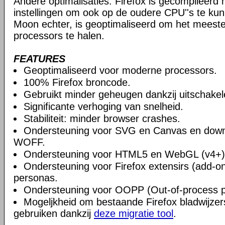
Andere optimalisaties: Firefox is gecompileerd
instellingen om ook op de oudere CPU''s te kun
Moon echter, is geoptimaliseerd om het meest
processors te halen.
FEATURES
Geoptimaliseerd voor moderne processors.
100% Firefox broncode.
Gebruikt minder geheugen dankzij uitschake
Significante verhoging van snelheid.
Stabiliteit: minder browser crashes.
Ondersteuning voor SVG en Canvas en downlo
WOFF.
Ondersteuning voor HTML5 en WebGL (v4+)
Ondersteuning voor Firefox extensirs (add-on
personas.
Ondersteuning voor OOPP (Out-of-process pl
Mogeljkheid om bestaande Firefox bladwijzers
gebruiken dankzij
deze migratie tool
.