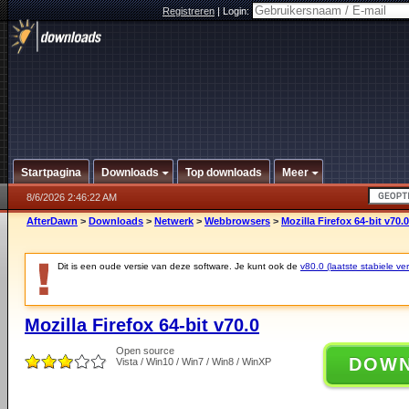
Registreren
|
Login:
Startpagina
Downloads
Top downloads
Meer
8/6/2026 2:46:22 AM
AfterDawn
>
Downloads
>
Netwerk
>
Webbrowsers
>
Mozilla Firefox 64-bit v70.0
Dit is een oude versie van deze software. Je kunt ook de
v80.0 (laatste stabiele ver
Mozilla Firefox 64-bit v70.0
Open source
DOW
Vista / Win10 / Win7 / Win8 / WinXP