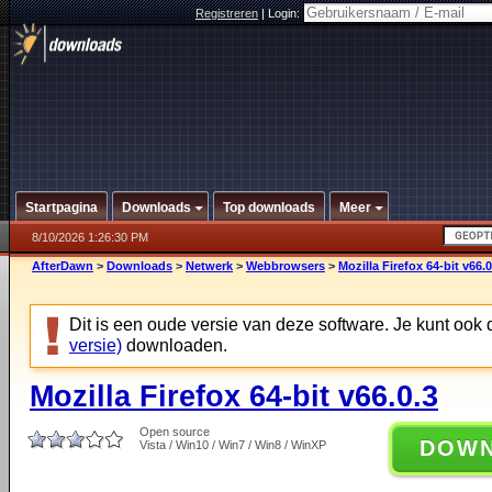
Registreren
|
Login:
Startpagina
Downloads
Top downloads
Meer
8/10/2026 1:26:30 PM
AfterDawn
>
Downloads
>
Netwerk
>
Webbrowsers
>
Mozilla Firefox 64-bit v66.0
Dit is een oude versie van deze software. Je kunt ook
versie)
downloaden.
Mozilla Firefox 64-bit v66.0.3
Open source
DOW
Vista / Win10 / Win7 / Win8 / WinXP