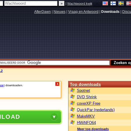
|
Wachtwoord kwijt
AfterDawn
|
Nieuws
|
Vraag en Antwoord
|
Downloads
|
Discu
.2
Top downloads
X
sie)
downloaden.
Spotnet
DVD Shrink
coverXP Free
QuickPar (nederlands)
NLOAD
MakeMKV
HWiNFO64
Meer top downloads