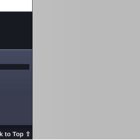
k to Top ⇧