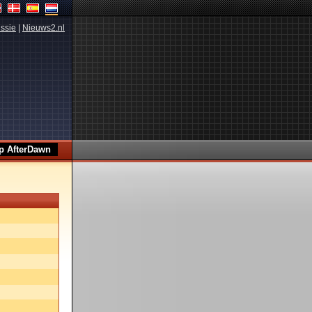
ssie
|
Nieuws2.nl