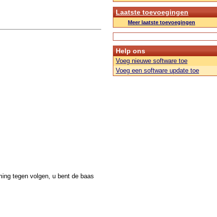
Laatste toevoegingen
Meer laatste toevoegingen
Help ons
Voeg nieuwe software toe
Voeg een software update toe
ming tegen volgen, u bent de baas