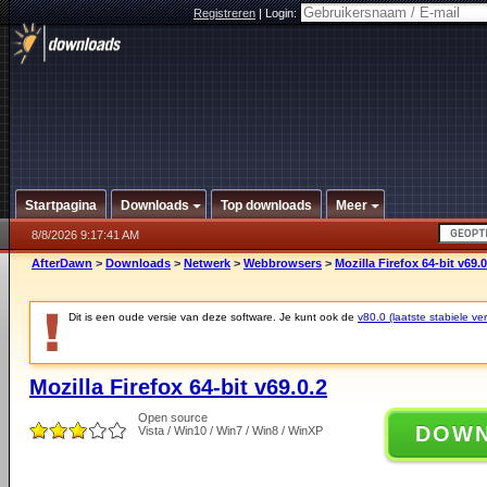
Registreren
|
Login:
Startpagina
Downloads
Top downloads
Meer
8/8/2026 9:17:41 AM
AfterDawn
>
Downloads
>
Netwerk
>
Webbrowsers
>
Mozilla Firefox 64-bit v69.0
Dit is een oude versie van deze software. Je kunt ook de
v80.0 (laatste stabiele ver
Mozilla Firefox 64-bit v69.0.2
Open source
DOW
Vista / Win10 / Win7 / Win8 / WinXP