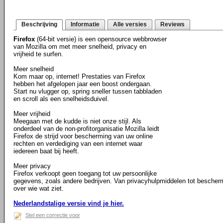
Beschrijving
Informatie
Alle versies
Reviews
Firefox
(64-bit versie) is een opensource webbrowser
van Mozilla om met meer snelheid, privacy en
vrijheid te surfen.
Meer snelheid
Kom maar op, internet! Prestaties van Firefox
hebben het afgelopen jaar een boost ondergaan.
Start nu vlugger op, spring sneller tussen tabbladen
en scroll als een snelheidsduivel.
Meer vrijheid
Meegaan met de kudde is niet onze stijl. Als
onderdeel van de non-profitorganisatie Mozilla leidt
Firefox de strijd voor bescherming van uw online
rechten en verdediging van een internet waar
iedereen baat bij heeft.
Meer privacy
Firefox verkoopt geen toegang tot uw persoonlijke
gegevens, zoals andere bedrijven. Van privacyhulpmiddelen tot bescher
over wie wat ziet.
Nederlandstalige versie vind je hier.
Stel een correctie voor