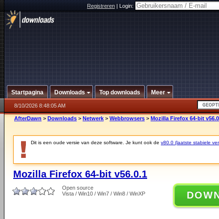
Registreren
|
Login:
Startpagina
Downloads
Top downloads
Meer
8/10/2026 8:48:05 AM
AfterDawn
>
Downloads
>
Netwerk
>
Webbrowsers
>
Mozilla Firefox 64-bit v56.0
Dit is een oude versie van deze software. Je kunt ook de
v80.0 (laatste stabiele ver
Mozilla Firefox 64-bit v56.0.1
Open source
DOW
Vista / Win10 / Win7 / Win8 / WinXP