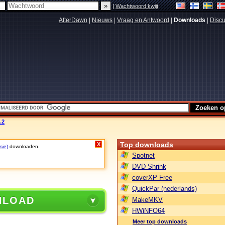
|
Wachtwoord kwijt
AfterDawn
|
Nieuws
|
Vraag en Antwoord
|
Downloads
|
Discu
.2
Top downloads
X
sie)
downloaden.
Spotnet
DVD Shrink
coverXP Free
QuickPar (nederlands)
NLOAD
MakeMKV
HWiNFO64
Meer top downloads