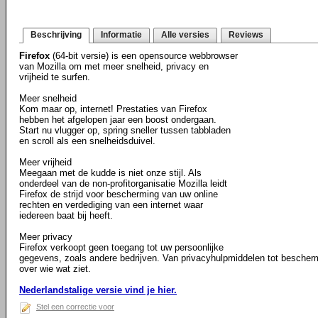
Beschrijving
Informatie
Alle versies
Reviews
Firefox
(64-bit versie) is een opensource webbrowser
van Mozilla om met meer snelheid, privacy en
vrijheid te surfen.
Meer snelheid
Kom maar op, internet! Prestaties van Firefox
hebben het afgelopen jaar een boost ondergaan.
Start nu vlugger op, spring sneller tussen tabbladen
en scroll als een snelheidsduivel.
Meer vrijheid
Meegaan met de kudde is niet onze stijl. Als
onderdeel van de non-profitorganisatie Mozilla leidt
Firefox de strijd voor bescherming van uw online
rechten en verdediging van een internet waar
iedereen baat bij heeft.
Meer privacy
Firefox verkoopt geen toegang tot uw persoonlijke
gegevens, zoals andere bedrijven. Van privacyhulpmiddelen tot bescher
over wie wat ziet.
Nederlandstalige versie vind je hier.
Stel een correctie voor