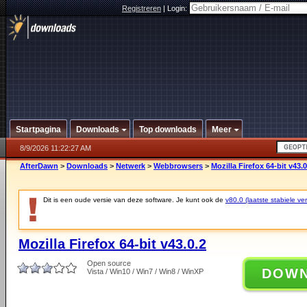
Registreren
|
Login:
Startpagina
Downloads
Top downloads
Meer
8/9/2026 11:22:27 AM
AfterDawn
>
Downloads
>
Netwerk
>
Webbrowsers
>
Mozilla Firefox 64-bit v43.0
Dit is een oude versie van deze software. Je kunt ook de
v80.0 (laatste stabiele ver
Mozilla Firefox 64-bit v43.0.2
Open source
DOW
Vista / Win10 / Win7 / Win8 / WinXP