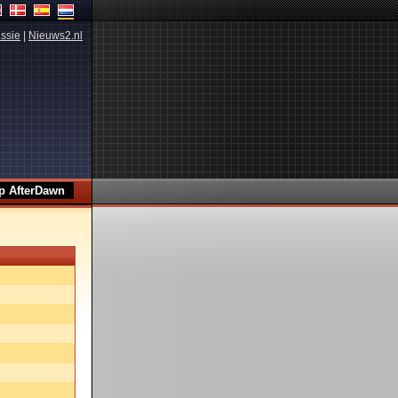
ssie
|
Nieuws2.nl