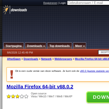
Registreren
|
Login:
Startpagina
Downloads
Top downloads
Meer
8/6/2026 12:45:49 PM
AfterDawn
>
Downloads
>
Netwerk
>
Webbrowsers
>
Mozilla Firefox 64-bit v68.0
Dit is een oude versie van deze software. Je kunt ook de
v80.0 (laatste stabiele ver
Mozilla Firefox 64-bit v68.0.2
Open source
DOW
Vista / Win10 / Win7 / Win8 / WinXP