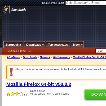
Registreren
|
Login:
Startpagina
Downloads
Top downloads
Meer
8/8/2026 6:18:30 PM
AfterDawn
>
Downloads
>
Netwerk
>
Webbrowsers
>
Mozilla Firefox 64-bit v50.0
Dit is een oude versie van deze software. Je kunt ook de
v80.0 (laatste stabiele ver
Mozilla Firefox 64-bit v50.0.2
Open source
DOW
Vista / Win10 / Win7 / Win8 / WinXP