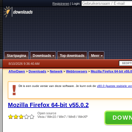
Registreren
|
Login:
Startpagina
Downloads
Top downloads
Meer
8/10/2026 9:36:40 AM
AfterDawn
>
Downloads
>
Netwerk
>
Webbrowsers
>
Mozilla Firefox 64-bit v55.0
Dit is een oude versie van deze software. Je kunt ook de
v80.0 (laatste stabiele ver
Mozilla Firefox 64-bit v55.0.2
Open source
DOW
Vista / Win10 / Win7 / Win8 / WinXP