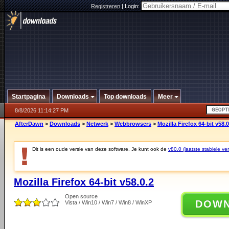
Registreren
|
Login:
Startpagina
Downloads
Top downloads
Meer
8/8/2026 11:14:27 PM
AfterDawn
>
Downloads
>
Netwerk
>
Webbrowsers
>
Mozilla Firefox 64-bit v58.0
Dit is een oude versie van deze software. Je kunt ook de
v80.0 (laatste stabiele ver
Mozilla Firefox 64-bit v58.0.2
Open source
DOW
Vista / Win10 / Win7 / Win8 / WinXP