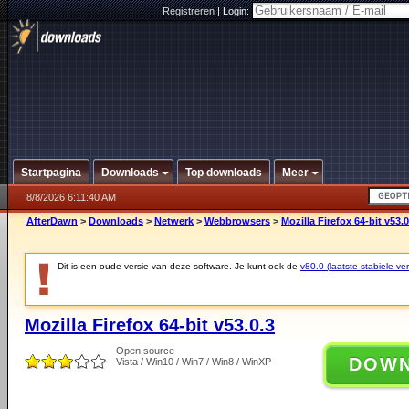
Registreren
|
Login:
Startpagina
Downloads
Top downloads
Meer
8/8/2026 6:11:40 AM
AfterDawn
>
Downloads
>
Netwerk
>
Webbrowsers
>
Mozilla Firefox 64-bit v53.0
Dit is een oude versie van deze software. Je kunt ook de
v80.0 (laatste stabiele ver
Mozilla Firefox 64-bit v53.0.3
Open source
DOW
Vista / Win10 / Win7 / Win8 / WinXP