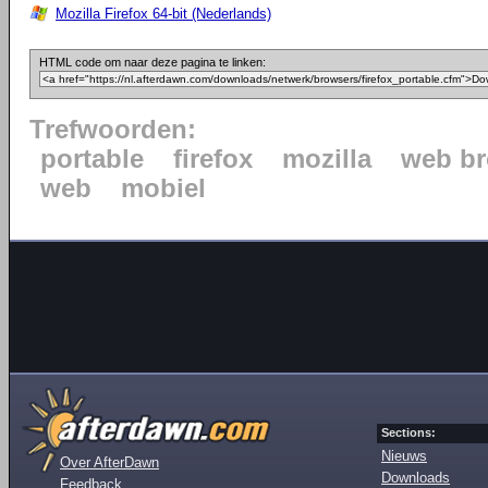
Mozilla Firefox 64-bit (Nederlands)
HTML code om naar deze pagina te linken:
Trefwoorden:
portable
firefox
mozilla
web b
web
mobiel
Sections:
Nieuws
Over AfterDawn
Downloads
Feedback