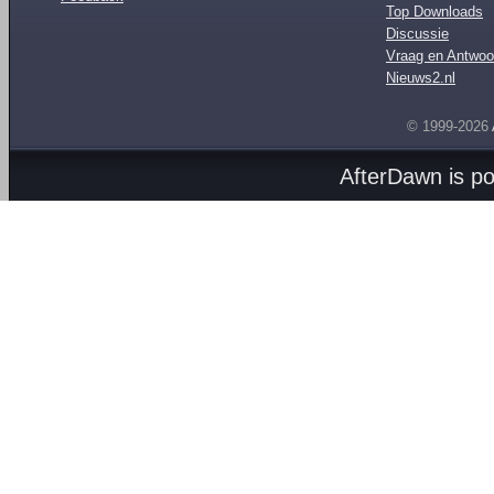
Top Downloads
Discussie
Vraag en Antwoo
Nieuws2.nl
© 1999-2026
AfterDawn is p