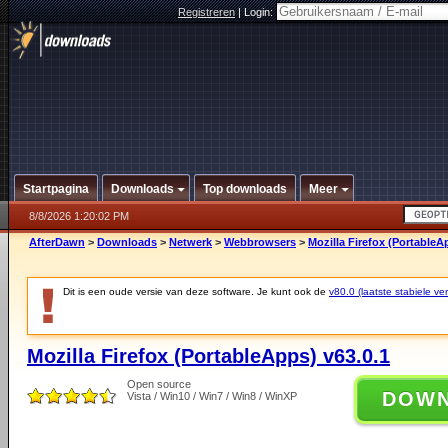
Registreren
|
Login:
Startpagina
Downloads
Top downloads
Meer
8/8/2026 1:20:02 PM
AfterDawn
>
Downloads
>
Netwerk
>
Webbrowsers
>
Mozilla Firefox (PortableA
Dit is een oude versie van deze software. Je kunt ook de
v80.0 (laatste stabiele ver
Mozilla Firefox (PortableApps) v63.0.1
Open source
DOW
Vista / Win10 / Win7 / Win8 / WinXP