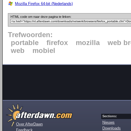
Mozilla Firefox 64-bit (Nederlands)
HTML code om naar deze pagina te linken:
Trefwoorden:
portable
firefox
mozilla
web b
web
mobiel
Sections:
Nieuws
Over AfterDawn
Downloads
Feedback