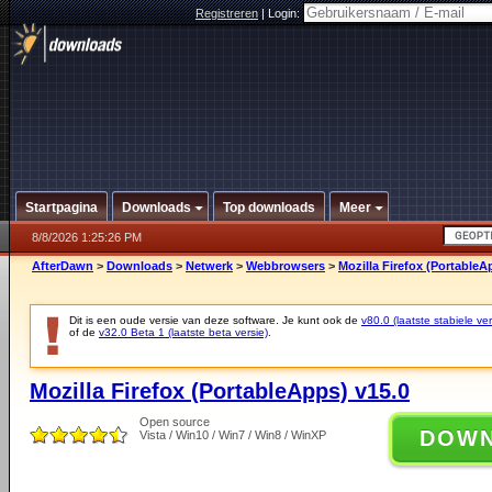
Registreren
|
Login:
Startpagina
Downloads
Top downloads
Meer
8/8/2026 1:25:26 PM
AfterDawn
>
Downloads
>
Netwerk
>
Webbrowsers
>
Mozilla Firefox (PortableA
Dit is een oude versie van deze software. Je kunt ook de
v80.0 (laatste stabiele ver
of de
v32.0 Beta 1 (laatste beta versie)
.
Mozilla Firefox (PortableApps) v15.0
Open source
DOW
Vista / Win10 / Win7 / Win8 / WinXP