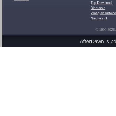
Top Downloads
Discussie
Vraag en Antwoo
Nieuws2.nl
© 1999-2026
AfterDawn is p