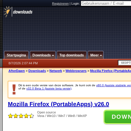
Registreren
|
Login:
Startpagina
Downloads
Top downloads
Meer
8/7/2026 2:07:44 PM
AfterDawn
>
Downloads
>
Netwerk
>
Webbrowsers
>
Mozilla Firefox (PortableA
Dit is een oude versie van deze software. Je kunt ook de
v80.0 (laatste stabiele ver
of de
v32.0 Beta 1 (laatste beta versie)
.
Mozilla Firefox (PortableApps) v26.0
Open source
DOW
Vista / Win10 / Win7 / Win8 / WinXP