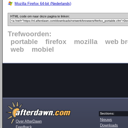
Mozilla Firefox 64-bit (Nederlands)
HTML code om naar deze pagina te linken:
Trefwoorden:
portable
firefox
mozilla
web b
web
mobiel
Sections:
Nieuws
Over AfterDawn
Downloads
Feedback