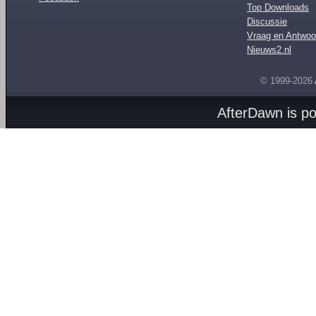
Top Downloads
Discussie
Vraag en Antwoo
Nieuws2.nl
© 1999-2026
AfterDawn is p