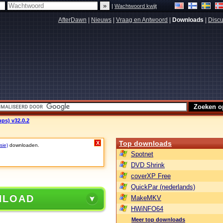
|
Wachtwoord kwijt
AfterDawn
|
Nieuws
|
Vraag en Antwoord
|
Downloads
|
Discu
pps) v32.0.2
Top downloads
X
sie)
downloaden.
Spotnet
DVD Shrink
coverXP Free
QuickPar (nederlands)
NLOAD
MakeMKV
HWiNFO64
Meer top downloads