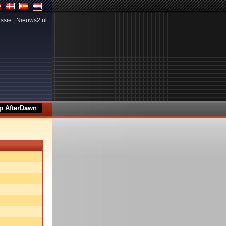
ssie
|
Nieuws2.nl