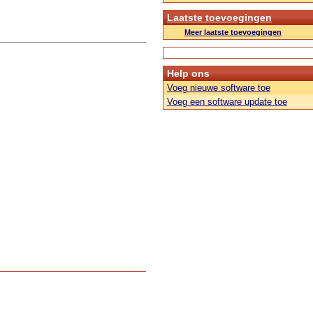
Laatste toevoegingen
Meer laatste toevoegingen
Help ons
Voeg nieuwe software toe
Voeg een software update toe