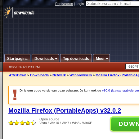
Registreren
|
Login:
Startpagina
Downloads
Top downloads
Meer
8/8/2026 6:11:33 PM
AfterDawn
>
Downloads
>
Netwerk
>
Webbrowsers
>
Mozilla Firefox (PortableA
Dit is een oude versie van deze software. Je kunt ook de
v80.0 (laatste stabiele ver
Mozilla Firefox (PortableApps) v32.0.2
Open source
DOW
Vista / Win10 / Win7 / Win8 / WinXP