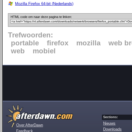
Mozilla Firefox 64-bit (Nederlands)
HTML code om naar deze pagina te linken:
Trefwoorden:
portable
firefox
mozilla
web b
web
mobiel
Sections:
Nieuws
Over AfterDawn
Downloads
Feedback