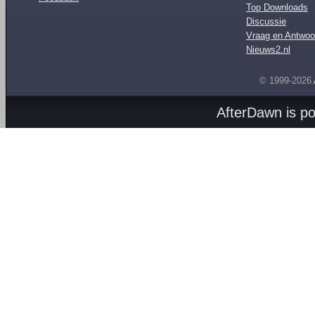
Top Downloads
Discussie
Vraag en Antwoo
Nieuws2.nl
© 1999-2026
AfterDawn is p