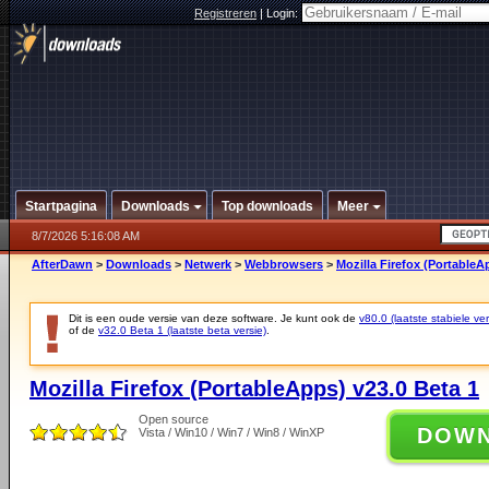
Registreren
|
Login:
Startpagina
Downloads
Top downloads
Meer
8/7/2026 5:16:08 AM
AfterDawn
>
Downloads
>
Netwerk
>
Webbrowsers
>
Mozilla Firefox (PortableA
Dit is een oude versie van deze software. Je kunt ook de
v80.0 (laatste stabiele ver
of de
v32.0 Beta 1 (laatste beta versie)
.
Mozilla Firefox (PortableApps) v23.0 Beta 1
Open source
DOW
Vista / Win10 / Win7 / Win8 / WinXP