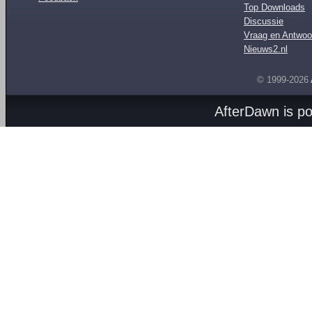
Top Downloads
Discussie
Vraag en Antwoo
Nieuws2.nl
© 1999-2026
AfterDawn is p