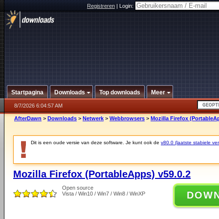
Registreren
|
Login:
Startpagina
Downloads
Top downloads
Meer
8/7/2026 6:04:57 AM
AfterDawn
>
Downloads
>
Netwerk
>
Webbrowsers
>
Mozilla Firefox (PortableA
Dit is een oude versie van deze software. Je kunt ook de
v80.0 (laatste stabiele ver
Mozilla Firefox (PortableApps) v59.0.2
Open source
DOW
Vista / Win10 / Win7 / Win8 / WinXP