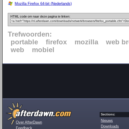
Mozilla Firefox 64-bit (Nederlands)
HTML code om naar deze pagina te linken:
Trefwoorden:
portable
firefox
mozilla
web b
web
mobiel
Sections:
Nieuws
Over AfterDawn
Downloads
Feedback