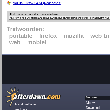
Mozilla Firefox 64-bit (Nederlands)
HTML code om naar deze pagina te linken:
Trefwoorden:
portable
firefox
mozilla
web b
web
mobiel
Sections:
Nieuws
Over AfterDawn
Downloads
Feedback