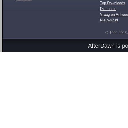
Top Downloads
Discussie
Vraag en Antwoo
Nieuws2.nl
© 1999-2026
AfterDawn is p