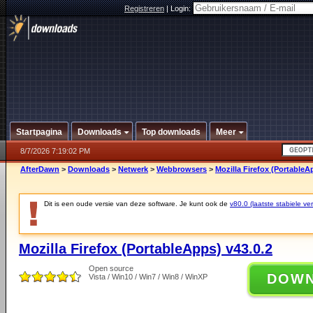
Registreren
|
Login:
Startpagina
Downloads
Top downloads
Meer
8/7/2026 7:19:02 PM
AfterDawn
>
Downloads
>
Netwerk
>
Webbrowsers
>
Mozilla Firefox (PortableA
Dit is een oude versie van deze software. Je kunt ook de
v80.0 (laatste stabiele ver
Mozilla Firefox (PortableApps) v43.0.2
Open source
DOW
Vista / Win10 / Win7 / Win8 / WinXP