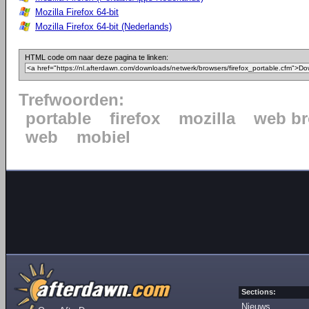
Mozilla Firefox 64-bit
Mozilla Firefox 64-bit (Nederlands)
HTML code om naar deze pagina te linken:
Trefwoorden:
portable
firefox
mozilla
web b
web
mobiel
Sections:
Nieuws