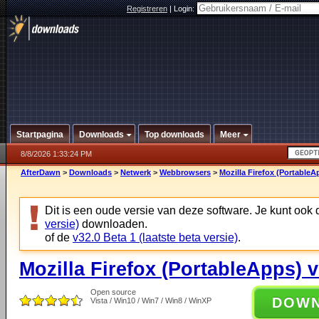
Registreren
|
Login:
Startpagina
Downloads
Top downloads
Meer
8/8/2026 1:33:24 PM
AfterDawn
>
Downloads
>
Netwerk
>
Webbrowsers
>
Mozilla Firefox (PortableA
Dit is een oude versie van deze software. Je kunt ook
versie)
downloaden.
of de
v32.0 Beta 1 (laatste beta versie)
.
Mozilla Firefox (PortableApps) v
Open source
DOW
Vista / Win10 / Win7 / Win8 / WinXP