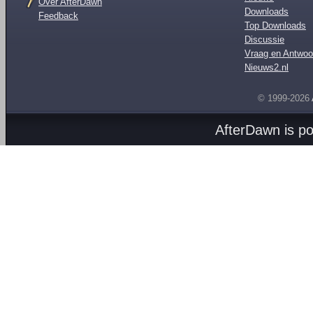
Over AfterDawn
Downloads
Feedback
Top Downloads
Discussie
Vraag en Antwoo
Nieuws2.nl
© 1999-2026
AfterDawn is p