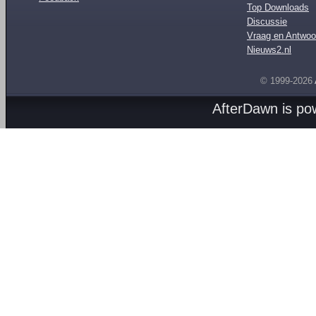
Top Downloads
Discussie
Vraag en Antwoo
Nieuws2.nl
© 1999-2026
AfterDawn is p