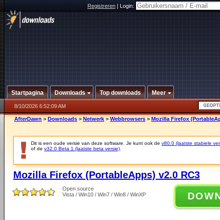
Registreren
|
Login:
Startpagina
Downloads
Top downloads
Meer
8/10/2026 6:52:09 AM
AfterDawn
>
Downloads
>
Netwerk
>
Webbrowsers
>
Mozilla Firefox (PortableA
Dit is een oude versie van deze software. Je kunt ook de
v80.0 (laatste stabiele ver
of de
v32.0 Beta 1 (laatste beta versie)
.
Mozilla Firefox (PortableApps) v2.0 RC3
Open source
DOW
Vista / Win10 / Win7 / Win8 / WinXP