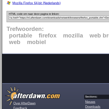
Mozilla Firefox 64-bit (Nederlands)
HTML code om naar deze pagina te linken:
Trefwoorden:
portable
firefox
mozilla
web b
web
mobiel
Sections:
Nieuws
Over AfterDawn
Downloads
Feedback