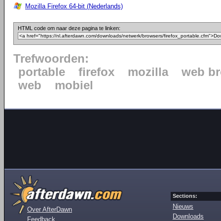
Mozilla Firefox 64-bit (Nederlands)
HTML code om naar deze pagina te linken:
Trefwoorden:
portable
firefox
mozilla
web b
web
mobiel
Sections:
Nieuws
Over AfterDawn
Downloads
Feedback