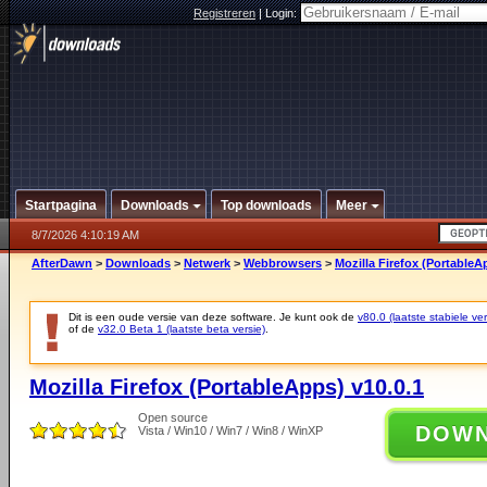
Registreren
|
Login:
Startpagina
Downloads
Top downloads
Meer
8/7/2026 4:10:19 AM
AfterDawn
>
Downloads
>
Netwerk
>
Webbrowsers
>
Mozilla Firefox (PortableA
Dit is een oude versie van deze software. Je kunt ook de
v80.0 (laatste stabiele ver
of de
v32.0 Beta 1 (laatste beta versie)
.
Mozilla Firefox (PortableApps) v10.0.1
Open source
DOW
Vista / Win10 / Win7 / Win8 / WinXP