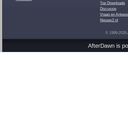
Top Downloads
Discussie
Vraag en Antwoo
Nieuws2.nl
© 1999-2026
AfterDawn is p