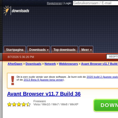
Registreren
|
Login:
Startpagina
Downloads
Top downloads
Meer
8/7/2026 5:36:26 PM
AfterDawn
>
Downloads
>
Netwerk
>
Webbrowsers
>
Avant Browser v11.7 Build
Dit is een oude versie van deze software. Je kunt ook de
2020 build 2 (laatste stabi
of de
2013 Beta 8 (laatste beta versie)
.
Avant Browser v11.7 Build 36
Freeware
DOW
Vista / Win10 / Win7 / Win8 / WinXP