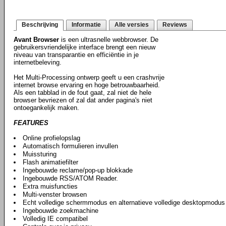
Beschrijving
Informatie
Alle versies
Reviews
Avant Browser
is een ultrasnelle webbrowser. De
gebruikersvriendelijke interface brengt een nieuw
niveau van transparantie en efficiëntie in je
internetbeleving.
Het Multi-Processing ontwerp geeft u een crashvrije
internet browse ervaring en hoge betrouwbaarheid.
Als een tabblad in de fout gaat, zal niet de hele
browser bevriezen of zal dat ander pagina's niet
ontoegankelijk maken.
FEATURES
Online profielopslag
Automatisch formulieren invullen
Muissturing
Flash animatiefilter
Ingebouwde reclame/pop-up blokkade
Ingebouwde RSS/ATOM Reader.
Extra muisfuncties
Multi-venster browsen
Echt volledige schermmodus en alternatieve volledige desktopmodus
Ingebouwde zoekmachine
Volledig IE compatibel