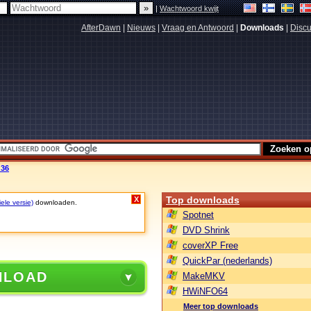
|
Wachtwoord kwijt
AfterDawn
|
Nieuws
|
Vraag en Antwoord
|
Downloads
|
Discu
 36
Top downloads
X
ele versie)
downloaden.
Spotnet
DVD Shrink
coverXP Free
QuickPar (nederlands)
NLOAD
MakeMKV
HWiNFO64
Meer top downloads