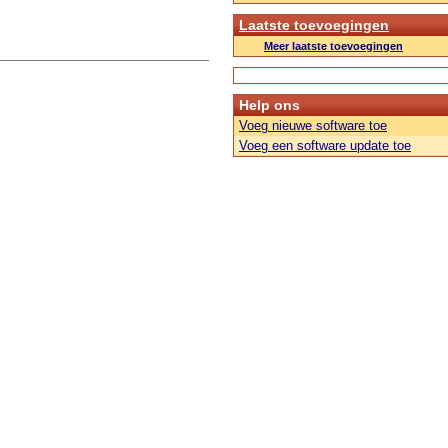
Laatste toevoegingen
Meer laatste toevoegingen
Help ons
Voeg nieuwe software toe
Voeg een software update toe