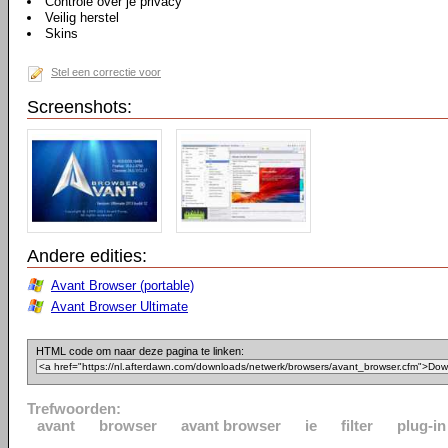
Controle over je privacy
Veilig herstel
Skins
Stel een correctie voor
Screenshots:
Andere edities:
Avant Browser (portable)
Avant Browser Ultimate
HTML code om naar deze pagina te linken:
Trefwoorden:
avant
browser
avant browser
ie
filter
plug-in