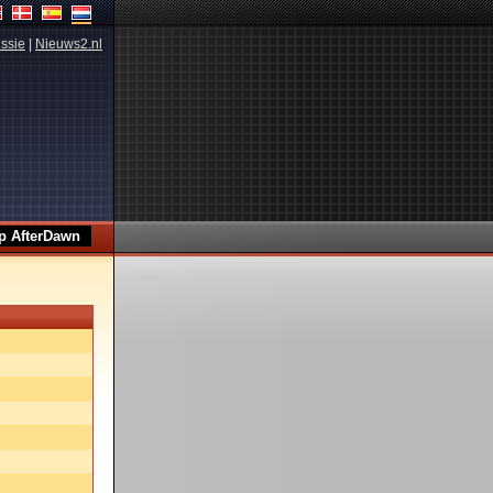
ssie
|
Nieuws2.nl