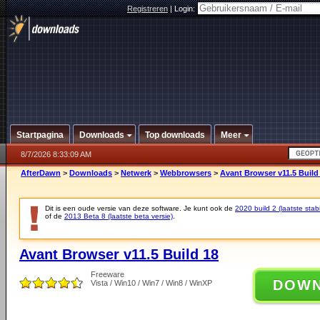
Registreren
|
Login:
Startpagina
Downloads
Top downloads
Meer
8/7/2026 8:33:09 AM
AfterDawn
>
Downloads
>
Netwerk
>
Webbrowsers
>
Avant Browser v11.5 Build
Dit is een oude versie van deze software. Je kunt ook de
2020 build 2 (laatste stabi
of de
2013 Beta 8 (laatste beta versie)
.
Avant Browser v11.5 Build 18
Freeware
DOW
Vista / Win10 / Win7 / Win8 / WinXP