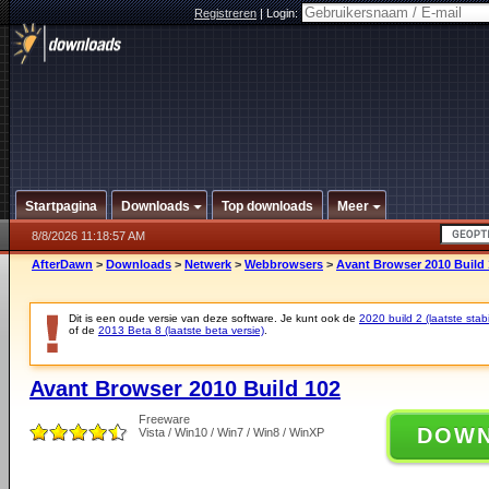
Registreren
|
Login:
Startpagina
Downloads
Top downloads
Meer
8/8/2026 11:18:57 AM
AfterDawn
>
Downloads
>
Netwerk
>
Webbrowsers
>
Avant Browser 2010 Build
Dit is een oude versie van deze software. Je kunt ook de
2020 build 2 (laatste stabi
of de
2013 Beta 8 (laatste beta versie)
.
Avant Browser 2010 Build 102
Freeware
DOW
Vista / Win10 / Win7 / Win8 / WinXP