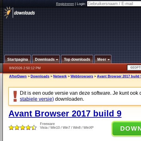
Registreren
|
Login:
Startpagina
Downloads
Top downloads
Meer
8/9/2026 2:50:12 PM
AfterDawn
>
Downloads
>
Netwerk
>
Webbrowsers
>
Avant Browser 2017 build 
Dit is een oude versie van deze software. Je kunt ook
stabiele versie)
downloaden.
Avant Browser 2017 build 9
Freeware
DOW
Vista / Win10 / Win7 / Win8 / WinXP