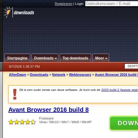
Registreren
|
Login:
Startpagina
Downloads
Top downloads
Meer
8/7/2026 1:38:37 PM
AfterDawn
>
Downloads
>
Netwerk
>
Webbrowsers
>
Avant Browser 2016 build 
Dit is een oude versie van deze software. Je kunt ook de
2020 build 2 (laatste stabi
Avant Browser 2016 build 8
Freeware
DOW
Vista / Win10 / Win7 / Win8 / WinXP