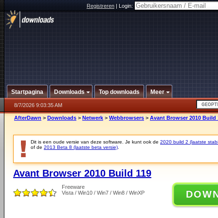
Registreren
|
Login:
Startpagina
Downloads
Top downloads
Meer
8/7/2026 9:03:35 AM
AfterDawn
>
Downloads
>
Netwerk
>
Webbrowsers
>
Avant Browser 2010 Build 
Dit is een oude versie van deze software. Je kunt ook de
2020 build 2 (laatste stabi
of de
2013 Beta 8 (laatste beta versie)
.
Avant Browser 2010 Build 119
Freeware
DOW
Vista / Win10 / Win7 / Win8 / WinXP