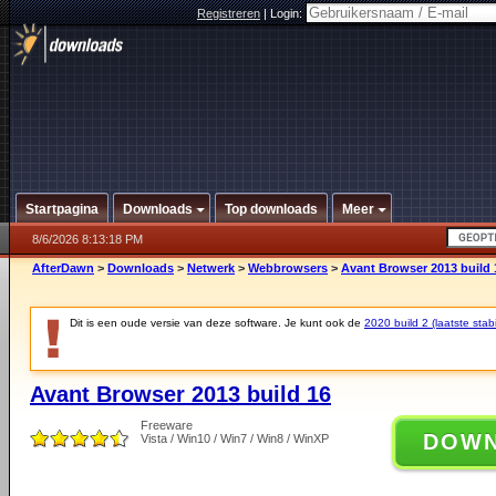
Registreren
|
Login:
Startpagina
Downloads
Top downloads
Meer
8/6/2026 8:13:18 PM
AfterDawn
>
Downloads
>
Netwerk
>
Webbrowsers
>
Avant Browser 2013 build 
Dit is een oude versie van deze software. Je kunt ook de
2020 build 2 (laatste stabi
Avant Browser 2013 build 16
Freeware
DOW
Vista / Win10 / Win7 / Win8 / WinXP